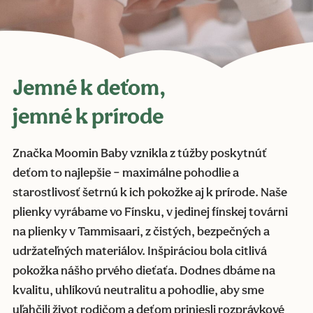
Jemné k deťom,
jemné k prírode
Značka Moomin Baby vznikla z túžby poskytnúť
deťom to najlepšie – maximálne pohodlie a
starostlivosť šetrnú k ich pokožke aj k prírode. Naše
plienky vyrábame vo Fínsku, v jedinej fínskej továrni
na plienky v Tammisaari, z čistých, bezpečných a
udržateľných materiálov. Inšpiráciou bola citlivá
pokožka nášho prvého dieťaťa. Dodnes dbáme na
kvalitu, uhlíkovú neutralitu a pohodlie, aby sme
uľahčili život rodičom a deťom priniesli rozprávkové