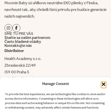
Moomin Baby sú uhlíkovo neutrálne EKO plienky z Fínska,
navrhnuté tak, aby chránili čistú prírodu pre budúce generácie
našich najmenších.
SME TU PRE VÁS
Staňte sa naším partnerom
Často kladené otázky
Kontaktujte nás
Distribútor
Health Academy s.r.o.
Zbraslavská 22/49
159 00 Praha 5
info@healthacademy.sk
Manage Consent
Tel.
+421 919 434 552
To provide the best experiences, we use technologies like cookies to store and/or
Výrobca
access device information. Consenting to these technologies will allow us to
process data such as browsing behavior or unique IDs on this site. Not consenting
Delipap Oy
or withdrawing consent, may adversely affect certain features and functions.